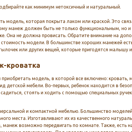
одбирайте как минимум нетоксичный и натуральный.
ь модель, которая покрыта лаком или краской. Это свя
тому манеж должен быть не только функциональным, но и
ке. Она не должна провисать. Обратите внимание на доп
 стоимость модели. В большинстве хороших манежей есть
тылочек или других вещей, которые пригодятся малышу 
ж-кроватка
приобретать модель, в которой все включено: кровать, 
д детской мебели. Во-первых, ребенок находится в безоп
садиться, стоять и ходить с помощью специальных ручек
версальной и компактной мебелью. Большинство моделей
ьного места. Изготавливают их из качественного натурал
, манеж возможно передвигать по комнате. Также, есть 