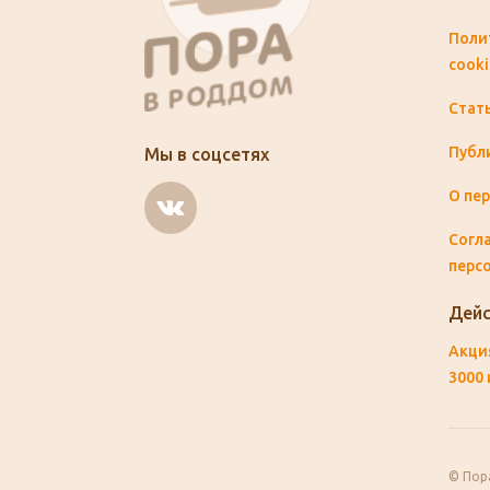
Поли
cooki
Стат
Публ
Мы в соцсетях
О пе
Согла
перс
Дейс
Акция
3000 
© Пор