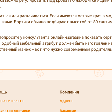
ки можно регулировать. Под кроватью находятся ящики 
.
ться или раскачиваться. Если имеются острые края в м
шками. Бортики обычно подбирают высотой от 80 сантим
опросите у консультанта онлайн-магазина показать серт
. Подобный мебельный атрибут должен быть изготовлен и
ственный манеж – вот что нужно современным родителям
ощь
Компания
авка и оплата
Адреса
кулятор доставки
Вакансии