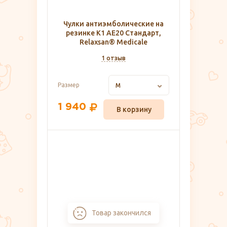
Чулки антиэмболические на
резинке К1 AE20 Cтандарт,
Relaxsan® Medicale
1 отзыв
Размер
M
1 940
В корзину
Товар закончился