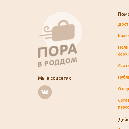
Пом
Дост
Каль
Поли
cooki
Стат
Публ
Мы в соцсетях
О пе
Согла
перс
Дейс