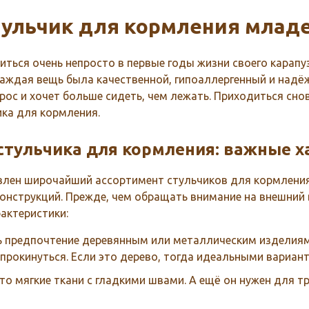
тульчик для кормления млад
ся очень непросто в первые годы жизни своего карапуз
каждая вещь была качественной, гипоаллергенный и надё
рос и хочет больше сидеть, чем лежать. Приходиться сно
ика для кормления.
стульчика для кормления: важные х
авлен широчайший ассортимент стульчиков для кормлен
онструкций. Прежде, чем обращать внимание на внешний 
актеристики:
 предпочтение деревянным или металлическим изделиям,
рокинуться. Если это дерево, тогда идеальными варианта
это мягкие ткани с гладкими швами. А ещё он нужен для 