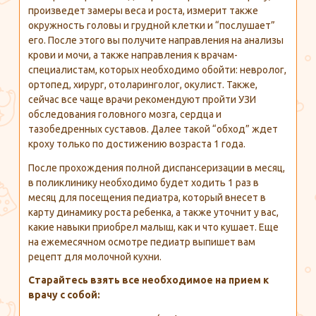
произведет замеры веса и роста, измерит также
окружность головы и грудной клетки и “послушает”
его. После этого вы получите направления на анализы
крови и мочи, а также направления к врачам-
специалистам, которых необходимо обойти: невролог,
ортопед, хирург, отоларинголог, окулист. Также,
сейчас все чаще врачи рекомендуют пройти УЗИ
обследования головного мозга, сердца и
тазобедренных суставов. Далее такой “обход” ждет
кроху только по достижению возраста 1 года.
После прохождения полной диспансеризации в месяц,
в поликлинику необходимо будет ходить 1 раз в
месяц для посещения педиатра, который внесет в
карту динамику роста ребенка, а также уточнит у вас,
какие навыки приобрел малыш, как и что кушает. Еще
на ежемесячном осмотре педиатр выпишет вам
рецепт для молочной кухни.
Старайтесь взять все необходимое на прием к
врачу с собой: