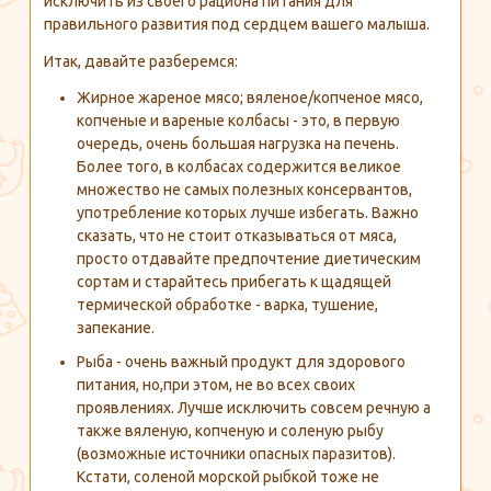
исключить из своего рациона питания для
правильного развития под сердцем вашего малыша.
Итак, давайте разберемся:
Жирное жареное мясо; вяленое/копченое мясо,
копченые и вареные колбасы - это, в первую
очередь, очень большая нагрузка на печень.
Более того, в колбасах содержится великое
множество не самых полезных консервантов,
употребление которых лучше избегать. Важно
сказать, что не стоит отказываться от мяса,
просто отдавайте предпочтение диетическим
сортам и старайтесь прибегать к щадящей
термической обработке - варка, тушение,
запекание.
Рыба - очень важный продукт для здорового
питания, но,при этом, не во всех своих
проявлениях. Лучше исключить совсем речную а
также вяленую, копченую и соленую рыбу
(возможные источники опасных паразитов).
Кстати, соленой морской рыбкой тоже не