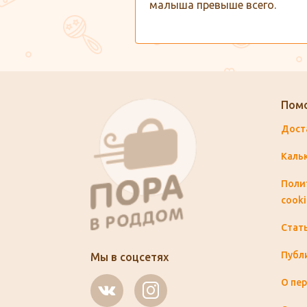
малыша превыше всего.
Пом
Дост
Каль
Поли
cooki
Стат
Публ
Мы в соцсетях
О пе