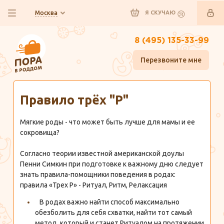
Москва
Я СКУЧАЮ
8 (495) 135-33-99
Перезвоните мне
Главная
Полезно знать
Правило трёх "Р"
Мягкие роды - что может быть лучше для мамы и ее
сокровища? ⠀
⠀
Согласно теории известной американской доулы
Пенни Симкин при подготовке к важному дню следует
знать правила-помощники поведения в родах:
правила «Трех Р» - Ритуал, Ритм, Релаксация⠀
В родах важно найти способ максимально
обезболить для себя схватки, найти тот самый
метод, который и станет Ритуалом на протяжении