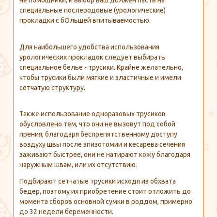
не помощники, и выбор ваш должен пасть на
специальные послеродовые (урологические)
прокладки с бОльшей впитываемостью.
Для наибольшего удобства использования
урологических прокладок следует выбирать
специальное белье - трусики. Крайне желательно,
чтобы трусики были мягкие и эластичные и имели
сетчатую структуру.
Также использование одноразовых трусиков
обусловлено тем, что они не вызовут под собой
прения, благодаря беспрепятственному доступу
воздуху швы после эпизотомии и кесарева сечения
заживают быстрее, они не натирают кожу благодаря
наружным швам, или их отсутствию.
Подбирают сетчатые трусики исходя из обхвата
бедер, поэтому их приобретение стоит отложить до
момента сборов основной сумки в роддом, примерно
до 32 недели беременности.