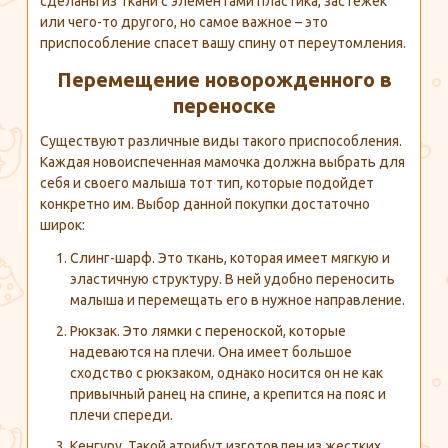
сделаны из ткани с элементами пластика, застежек
или чего-то другого, но самое важное – это
приспособление спасет вашу спину от переутомления.
Перемещение новорожденного в
переноске
Существуют различные виды такого приспособления.
Каждая новоиспеченная мамочка должна выбрать для
себя и своего малыша тот тип, которые подойдет
конкретно им. Выбор данной покупки достаточно
широк:
Слинг-шарф. Это ткань, которая имеет мягкую и
эластичную структуру. В ней удобно переносить
малыша и перемещать его в нужное направление.
Рюкзак. Это лямки с переноской, которые
надеваются на плечи. Она имеет большое
сходство с рюкзаком, однако носится он не как
привычный ранец на спине, а крепится на пояс и
плечи спереди.
Кенгуру. Такой атрибут изготовлен из жестких