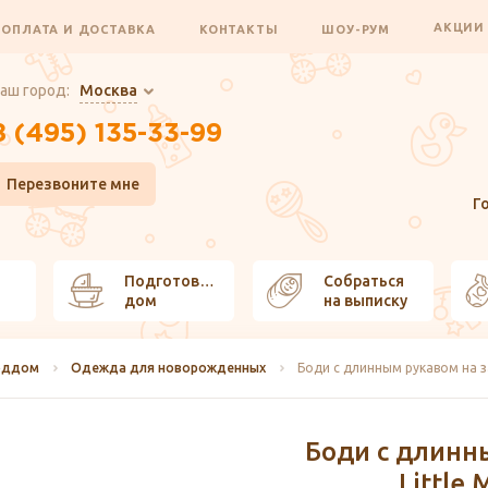
АКЦИ
ОПЛАТА И ДОСТАВКА
КОНТАКТЫ
ШОУ-РУМ
аш город:
Москва
8 (495) 135-33-99
Перезвоните мне
Г
Подготовить
Собраться
дом
на выписку
оддом
Одежда для новорожденных
Боди с длинным рукавом на за
Боди с длинн
-10%
Little