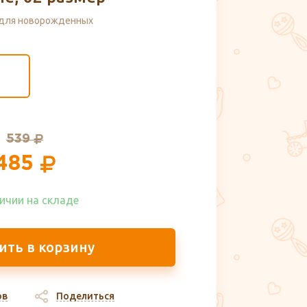
для новорожденных
539
485
ичии на складе​
ить в корзину
ов
Поделиться