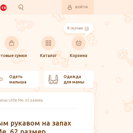
ВОЙТИ
И
14
Я скучаю
отовые сумки
Каталог
Корзина
Одеть
Одежда
малыша
для мамы
пах Little Me, 62 размер
ым рукавом на запах
-10%
 Me, 62 размер