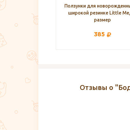
ля новорожденных на
Ползунки для новорожденны
зинке Little Me, 56
широкой резинке Little Me,
размер
размер
385
385
Отзывы о "Бод