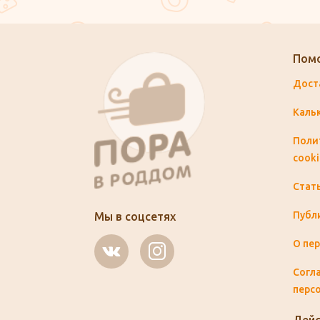
Пом
Дост
Каль
Поли
cooki
Стат
Публ
Мы в соцсетях
О пе
Согла
перс