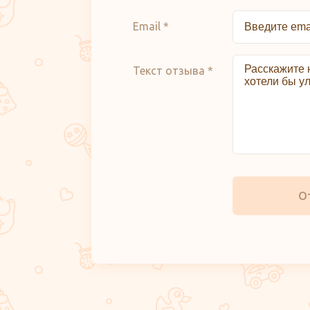
Email *
Текст отзыва *
О