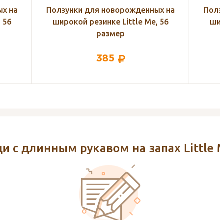
х на
Ползунки для новорожденных на
Пол
 56
широкой резинке Little Me, 56
ши
размер
385
и с длинным рукавом на запах Little 