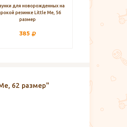
зунки для новорожденных на
Ползунки для ново
рокой резинке Little Me, 56
широкой резинке Li
размер
размер
385
385
Me, 62 размер"