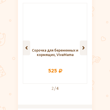
мки
Сорочка для беременных и
Бюстгальт
кормящих, VivaMama
кормя
размеро
525
2
4