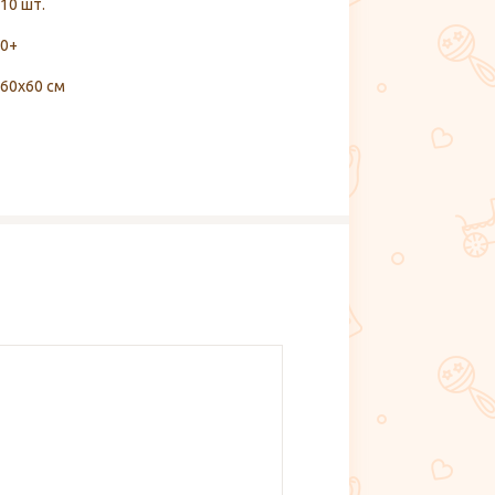
10 шт.
0+
60х60 см