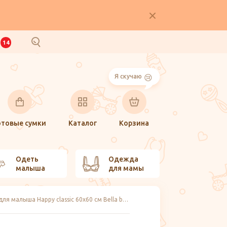
И
14
Я скучаю
отовые сумки
Каталог
Корзина
Одеть
Одежда
малыша
для мамы
Одноразовые пелёнки для малыша Happy classic 60х60 см Bella baby Happy, 10 шт.