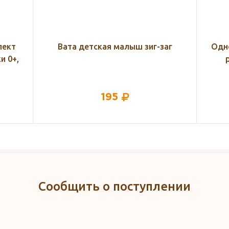
аг
Одноразовые трусы-сеточки для
Ко
роддома ROXY-KIDS, 5 шт.
518
Сообщить о поступлении