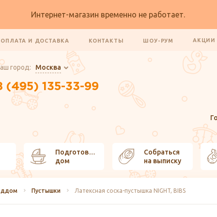
Интернет-магазин временно не работает.
АКЦИ
ОПЛАТА И ДОСТАВКА
КОНТАКТЫ
ШОУ-РУМ
аш город:
Москва
8 (495) 135-33-99
Г
Подготовить
Собраться
дом
на выписку
оддом
Пустышки
Латексная соска-пустышка NIGHT, BIBS