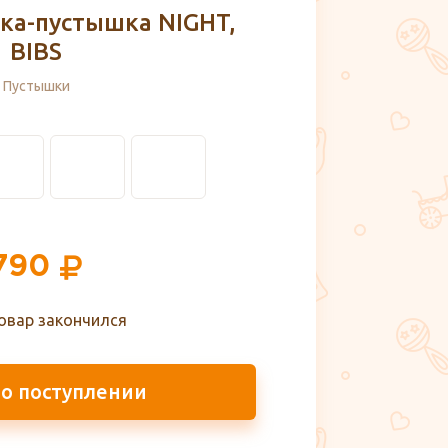
ска-пустышка NIGHT,
BIBS
Пустышки
790
овар закончился
 о поступлении