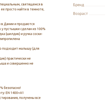
специальным, святящемся в
Бренд
 ее просто найти в темноте,
Возраст
ы в Дании и продаются
к у пустышки сделан из 100%
дка (шилдик) и ручка соски-
олипропилена
но подходит малышу (для
ик) практически не
ыша и совершенно не
0% безопасно!
ту: EN 1400+A1
стирования, получены все