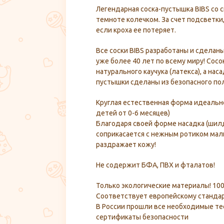
Легендарная соска-пустышка BIBS со 
темноте колечком. За счет подсветки,
если кроха ее потеряет.
Все соски BIBS разработаны и сделан
уже более 40 лет по всему миру! Сосо
натурального каучука (латекса), а наса
пустышки сделаны из безопасного п
Круглая естественная форма идеаль
детей от 0-6 месяцев)
Благодаря своей форме насадка (шилд
соприкасается с нежным ротиком мал
раздражает кожу!
Не содержит БФА, ПВХ и фталатов!
Только экологические материалы! 10
Соответствует европейскому стандар
В России прошли все необходимые те
сертификаты безопасности