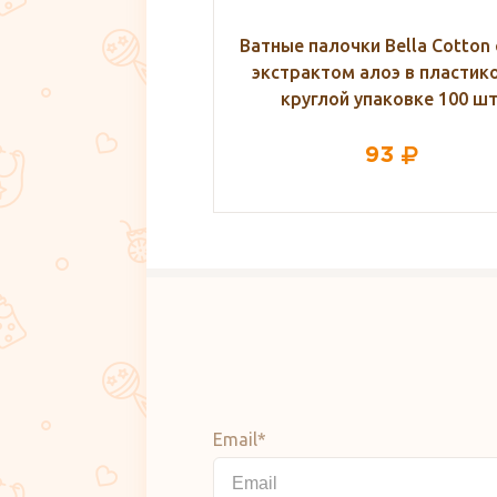
ки Bella Cotton care с
Перекись водорода спрей
 алоэ в пластиковой
насадкой-распылителем 3%, 
упаковке 100 шт.
93
153
Email*