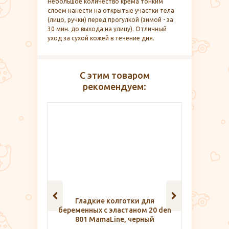
Небольшое количество крема тонким
слоем нанести на открытые участки тела
(лицо, ручки) перед прогулкой (зимой - за
30 мин. до выхода на улицу). Отличный
уход за сухой кожей в течение дня.
С этим товаром
рекомендуем:
лготки для
Теплый грудничковый
Влажн
астаном 20 den
комплект распашонка чепчик
ne, черный
рукавички 0+, Little Me