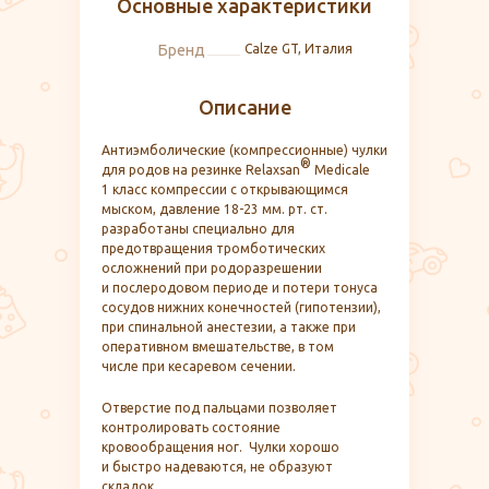
Основные характеристики
Бренд
Calze GT, Италия
Описание
Антиэмболические (компрессионные) чулки
®
для родов на резинке Relaxsan
Medicale
1 класс компрессии с открывающимся
мыском, давление 18-23 мм. рт. ст.
разработаны специально для
предотвращения тромботических
осложнений при родоразрешении
и послеродовом периоде и потери тонуса
сосудов нижних конечностей (гипотензии),
при спинальной анестезии, а также при
оперативном вмешательстве, в том
числе при кесаревом сечении.
Отверстие под пальцами позволяет
контролировать состояние
кровообращения ног. Чулки хорошо
и быстро надеваются, не образуют
складок.