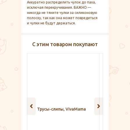
Аккуратно распределить чулок до паха,
исключая перекручивания. ВАЖНО —
никогда не тяните чулки за силиконовую
полоску, так как она может повредиться
и чулки не будут держаться.
С этим товаром покупают
vaMama
Трусы для рожениц Lovular, 3
Конте
шт.
биома
(ба