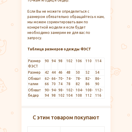
точкам ягодиц и бедер.
Если Вы не можете определиться с
размером обязательно обращайтесь к нам,
мы можем сориентировать вам по
конкретной модели и если будет
необходимо замерим ее для вас по
запросу.
Таблица размеров одежды ФЭСТ
Размер
90
94
98
102
106
110
114
ФЭСТ
Размер
42
44
46
48
50
52
54
Обхват
62-
66-
70-
74-
78-
82-
86-
талии
66
70
74
78
82
86
90
Обхват
90-
94-
98-
102-
104-
108-
112-
бедер
94
98
102
104
108
112
116
С этим товаром покупают