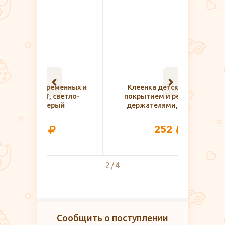
менных и
Клеенка детская с ПВХ-
Топ д
светло-
покрытием и резинками-
кормящ
рый
держателями, Roxy Kids
252
2
4
Сообщить о поступлении