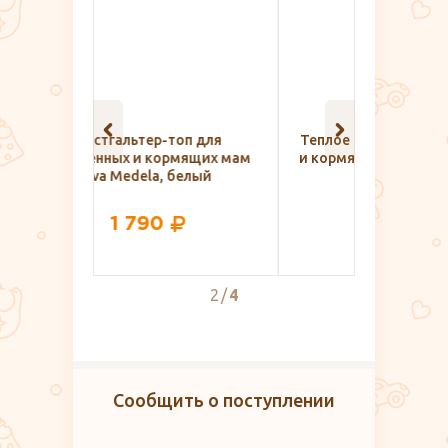
п для
Теплое платье для беременных
Пакет в 
ящих мам
и кормящих FEST, темно-серый
елый
1 850
2
4
Сообщить о поступлении