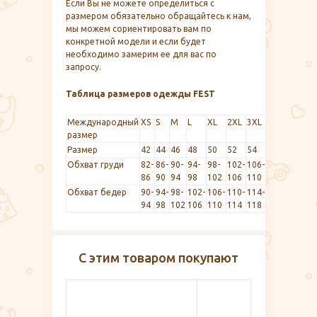
Если Вы не можете определиться с
размером обязательно обращайтесь к нам,
мы можем сориентировать вам по
конкретной модели и если будет
необходимо замерим ее для вас по
запросу.
Таблица размеров одежды FEST
Международный
XS
S
M
L
XL
2XL
3XL
размер
Размер
42
44
46
48
50
52
54
Обхват груди
82-
86-
90-
94-
98-
102-
106-
86
90
94
98
102
106
110
Обхват бедер
90-
94-
98-
102-
106-
110-
114-
94
98
102
106
110
114
118
С этим товаром покупают