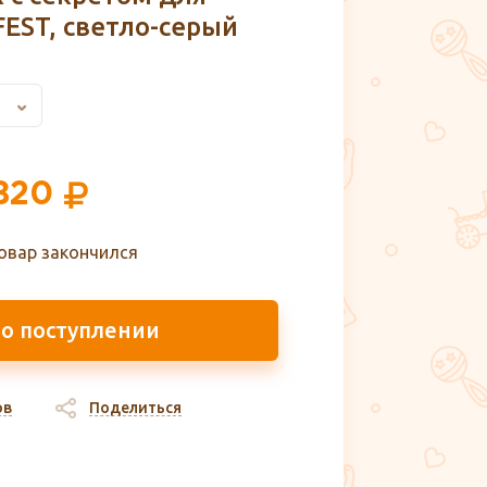
EST, светло-серый
820
овар закончился
 о поступлении
ов
Поделиться