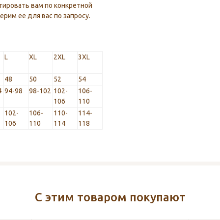
тировать вам по конкретной
рим ее для вас по запросу.
L
XL
2XL
3XL
48
50
52
54
4
94-98
98-102
102-
106-
106
110
102-
106-
110-
114-
106
110
114
118
С этим товаром покупают