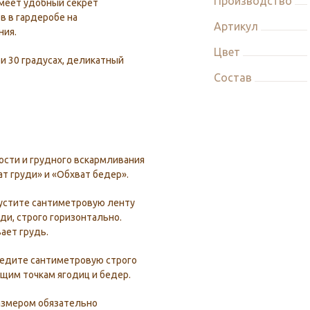
Производство
меет удобный секрет
в в гардеробе на
Артикул
ния.
Цвет
и 30 градусах, деликатный
Состав
сти и грудного вскармливания
ат груди» и «Обхват бедер».
устите сантиметровую ленту
ди, строго горизонтально.
ает грудь.
ведите сантиметровую строго
щим точкам ягодиц и бедер.
азмером обязательно