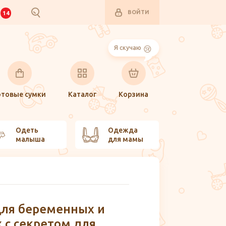
ВОЙТИ
И
14
Я скучаю
отовые сумки
Каталог
Корзина
Одеть
Одежда
малыша
для мамы
для беременных и
 с секретом для