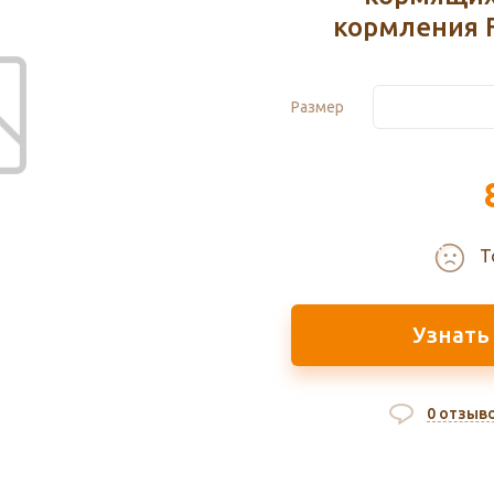
кормления F
Размер
Т
Узнать
0 отзыв