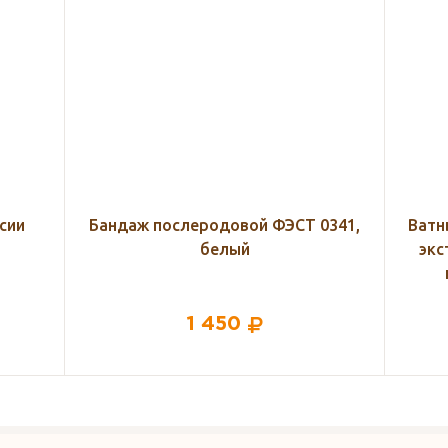
0341,
Ватные палочки Bella Cotton care с
О
экстрактом алоэ в пластиковой
круглой упаковке 100 шт.
93