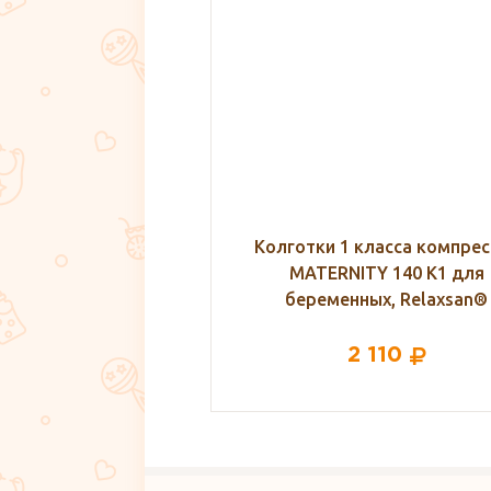
 класса компрессии
Бандаж послеродовой ФЭСТ 
ITY 140 K1 для
белый
нных, Relaxsan®
2 110
1 450