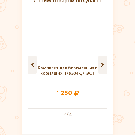
С этим товаром покупают
гр.
Комплект для беременных и
Прокла
кормящих П79504К, ФЭСТ
уролог
N
1 250
2
4