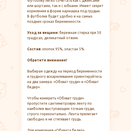
Футболку легко сочетать как с джинсами
или шортами, так и с юбками. Имеет секрет
кормления в форме кармашка под грудью.
В футболке будет удобно и на самых
поздних сроках беременности.
Уход за вещами:
бережная стирка при 30
градусах, деликатный отжим.
Состав:
хлопок 95%, эластан 5%.
Обратите внимание!
Выбирая одежду на период беременности
и грудного вскармливания ориентируйтесь
на два замера: «Обхват груди» и «Обхват
бедер».
Чтобы измерить «Обхват груди»
пропустите сантиметровую ленту по
наиболее выступающим точкам груди,
строго горизонтально. Лента прилегает
свободно и не стягивает грудь.
Для измерения «Обхвата бедер»