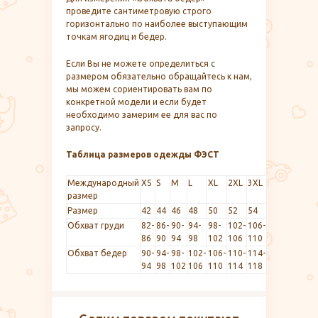
проведите сантиметровую строго
горизонтально по наиболее выступающим
точкам ягодиц и бедер.
Если Вы не можете определиться с
размером обязательно обращайтесь к нам,
мы можем сориентировать вам по
конкретной модели и если будет
необходимо замерим ее для вас по
запросу.
Таблица размеров одежды ФЭСТ
Международный
XS
S
M
L
XL
2XL
3XL
размер
Размер
42
44
46
48
50
52
54
Обхват груди
82-
86-
90-
94-
98-
102-
106-
86
90
94
98
102
106
110
Обхват бедер
90-
94-
98-
102-
106-
110-
114-
94
98
102
106
110
114
118