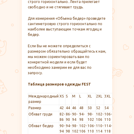
строго горизонтально. Лента прилегает
свободно и не стягивает грудь.
Для измерения «Объема бедер» проведите
сантиметровую строго горизонтально по
наиболее выступающим точкам ягодиц и
бедер.
Если Вы не можете определиться с
размером обязательно обращайтесь к нам,
мы можем сориентировать вам по
конкретной модели и если будет
необходимо замерим ее для вас по
запросу.
Таблица размеров одежды FEST
Международный
XS
S
M
L
XL
2XL
3XL
размер
Размер
42
44
46
48
50
52
54
Обхват груди
82-
86-
90-
94-
98-
102-
106-
86
90
94
98
102
106
110
Обхват бедер
90-
94-
98-
102-
106-
110-
114-
94
98
102
106
110
114
118