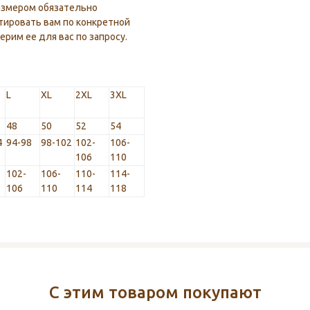
азмером обязательно
тировать вам по конкретной
рим ее для вас по запросу.
L
XL
2XL
3XL
48
50
52
54
4
94-98
98-102
102-
106-
106
110
102-
106-
110-
114-
106
110
114
118
С этим товаром покупают