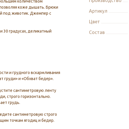
Производство
ебольшим количеством
 позволяя коже дышать. Брюки
Артикул
ой под животик. Джемпер с
Цвет
и 30 градусах, деликатный
Состав
сти и грудного вскармливания
ат груди» и «Обхват бедер».
устите сантиметровую ленту
ди, строго горизонтально.
ает грудь.
ведите сантиметровую строго
щим точкам ягодиц и бедер.