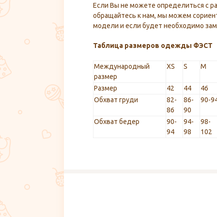
Если Вы не можете определиться с р
обращайтесь к нам, мы можем сориен
модели и если будет необходимо заме
Таблица размеров одежды ФЭСТ
Международный
XS
S
M
размер
Размер
42
44
46
Обхват груди
82-
86-
90-9
86
90
Обхват бедер
90-
94-
98-
94
98
102