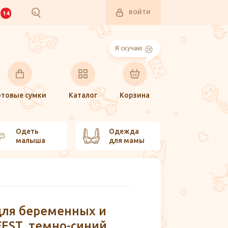
ВОЙТИ
И
14
Я скучаю
отовые сумки
Каталог
Корзина
Одеть
Одежда
малыша
для мамы
для беременных и
EST, темно-синий