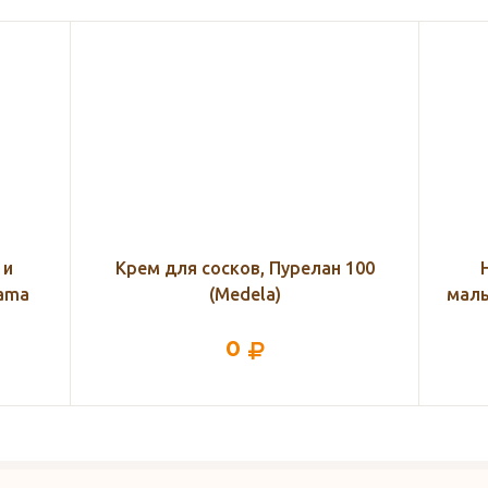
100
Назальный аспиратор для
Б
малышей с 0 месяцев, Аква Марис
744