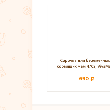
для беременных и
Крем для сосков, Пурелан 
мам 4702, VivaMama
(Medela)
690
0