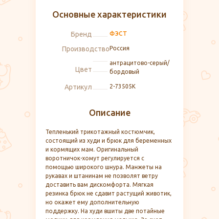
Основные характеристики
Бренд
ФЭСТ
Производство
Россия
антрацитово-серый/
Цвет
бордовый
Артикул
2-73505К
Описание
Тепленький трикотажный костюмчик,
состоящий из худи и брюк для беременных
и кормящих мам. Оригинальный
воротничок-хомут регулируется с
помощью широкого шнура. Манжеты на
рукавах и штанинам не позволят ветру
доставить вам дискомфорта. Мягкая
резинка брюк не сдавит растущий животик,
но окажет ему дополнительную
поддержку. На худи вшиты две потайные