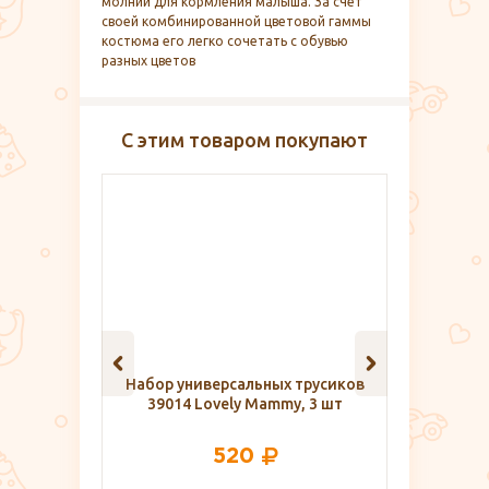
молнии для кормления малыша. За счет
своей комбинированной цветовой гаммы
костюма его легко сочетать с обувью
разных цветов
С этим товаром покупают
льных трусиков
Комплект для роддома,
Фут
 Mammy, 3 шт
VivaMama
кор
0
1 700