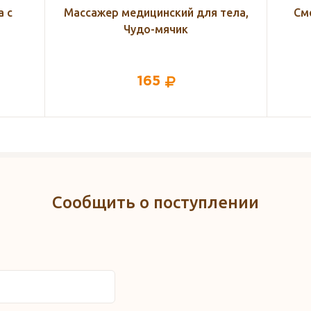
тела,
Смесь для кормящих мам 2 в 1
Эк
Млечный путь
мыть
399
Сообщить о поступлении