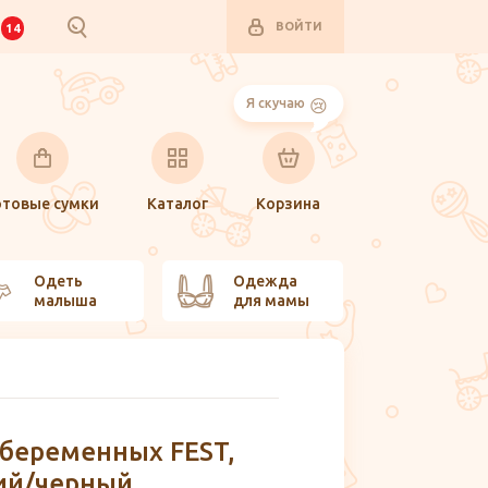
ВОЙТИ
И
14
Я скучаю
отовые сумки
Каталог
Корзина
Одеть
Одежда
малыша
для мамы
 беременных FEST,
ий/черный