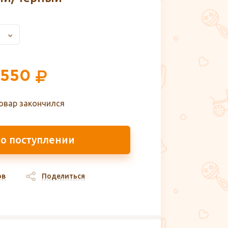
 550
овар закончился
 о поступлении
ов
Поделиться