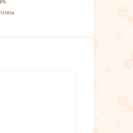
8%
12505a