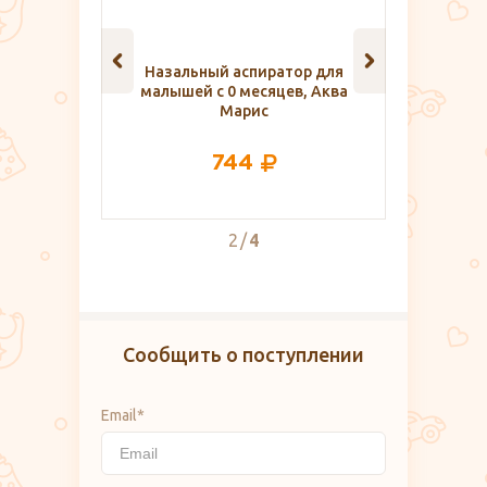
 роддома
Назальный аспиратор для
Шарики 
EST
малышей с 0 месяцев, Аква
цв
Марис
744
2
4
Сообщить о поступлении
Email*