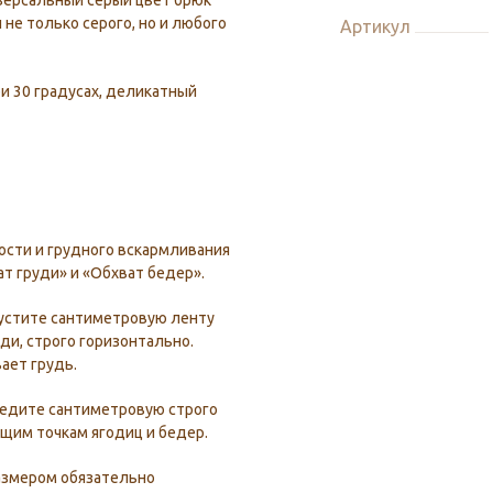
версальный серый цвет брюк
не только серого, но и любого
Артикул
и 30 градусах, деликатный
сти и грудного вскармливания
ат груди» и «Обхват бедер».
устите сантиметровую ленту
ди, строго горизонтально.
ает грудь.
ведите сантиметровую строго
щим точкам ягодиц и бедер.
азмером обязательно