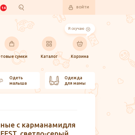
ВОЙТИ
И
14
Я скучаю
отовые сумки
Каталог
Корзина
Одеть
Одежда
малыша
для мамы
вные с карманамидля
FEST, светло-серый