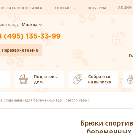
АКЦИ
ОПЛАТА И ДОСТАВКА
КОНТАКТЫ
ШОУ-РУМ
аш город:
Москва
8 (495) 135-33-99
Перезвоните мне
Г
Подготовить
Собраться
дом
на выписку
е с карманамидля беременных FEST, светло-серый
Брюки спорти
беременных 