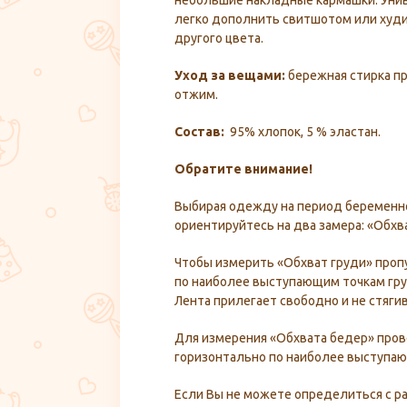
небольшие накладные кармашки. Уни
легко дополнить свитшотом или худи 
другого цвета.
Уход за вещами:
бережная стирка пр
отжим.
Состав:
95% хлопок, 5 % эластан.
Обратите внимание!
Выбирая одежду на период беременно
ориентируйтесь на два замера: «Обхв
Чтобы измерить «Обхват груди» проп
по наиболее выступающим точкам гру
Лента прилегает свободно и не стягив
Для измерения «Обхвата бедер» про
горизонтально по наиболее выступаю
Если Вы не можете определиться с р