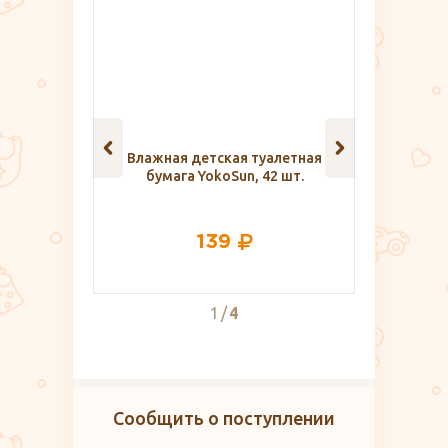
я туалетная
Детская пенка для
Бюстг
n, 42 шт.
подмывания Levrana, 60 мл
263
270
2
4
Сообщить о поступлении