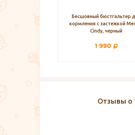
й бюстгальтер для
Диски ватные Inseense, 40
с застежкой Medela
ndy, черный
1 990
104
Отзывы о 