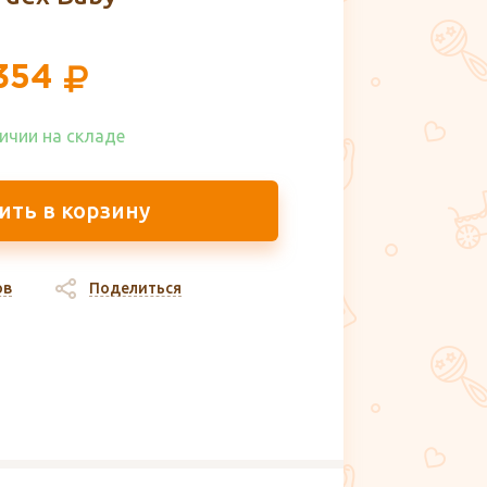
354
ичии на складе​
ить в корзину
ов
Поделиться