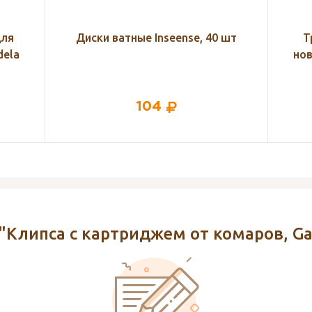
 шт
Трикотажные платочки для
Кос
новорожденных Little Me, 3 шт.
243
"Клипса с картриджем от комаров, Ga