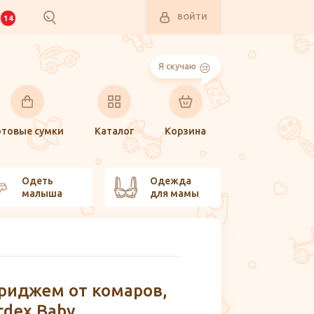
ВОЙТИ
И
14
Я скучаю
отовые сумки
Каталог
Корзина
Одеть
Одежда
малыша
для мамы
триджем от комаров,
rdex Baby