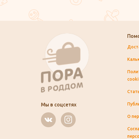
Пом
Дост
Каль
Поли
cooki
Стат
Публ
Мы в соцсетях
О пе
Согла
перс