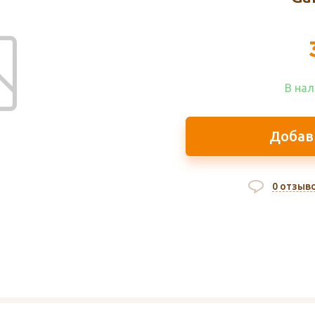
В нал
Добав
0 отзыв