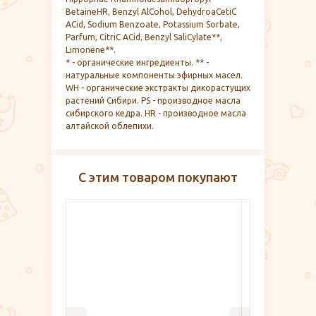
BetaineHR, Benzyl AlСohol, DehydroaСetiС
AСid, Sodium Benzoate, Potassium Sorbate,
Parfum, СitriС AСid, Benzyl SaliСylate**,
Limonene**.
* - органические ингредиенты. ** -
натуральные компоненты эфирных масел.
WH - органические экстракты дикорастущих
растений Сибири. PS - производное масла
сибирского кедра. HR - производное масла
алтайской облепихи.
С этим товаром покупают