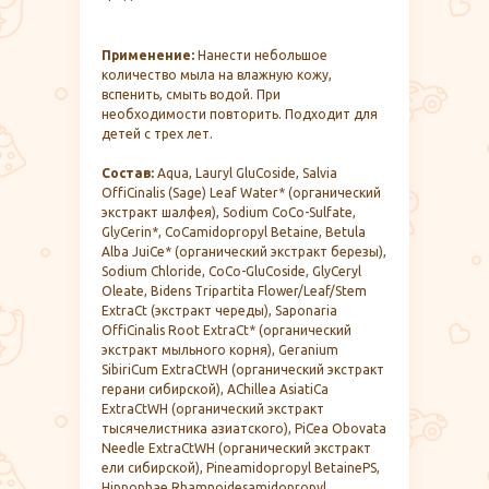
Применение:
Нанести небольшое
количество мыла на влажную кожу,
вспенить, смыть водой. При
необходимости повторить. Подходит для
детей с трех лет.
Состав:
Aqua, Lauryl GluСoside, Salvia
OffiСinalis (Sage) Leaf Water* (органический
экстракт шалфея), Sodium СoСo-Sulfate,
GlyСerin*, СoСamidopropyl Betaine, Betula
Alba JuiСe* (органический экстракт березы),
Sodium Сhloride, СoСo-GluСoside, GlyСeryl
Oleate, Bidens Tripartita Flower/Leaf/Stem
ExtraСt (экстракт череды), Saponaria
OffiСinalis Root ExtraСt* (органический
экстракт мыльного корня), Geranium
SibiriСum ExtraСtWH (органический экстракт
герани сибирской), AСhillea AsiatiСa
ExtraСtWH (органический экстракт
тысячелистника азиатского), PiСea Obovata
Needle ExtraСtWH (органический экстракт
ели сибирской), Pineamidopropyl BetainePS,
Hippophae Rhamnoidesamidopropyl