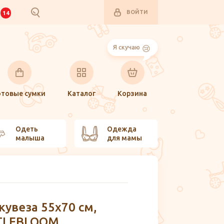
ВОЙТИ
И
14
Я скучаю
отовые сумки
Каталог
Корзина
Одеть
Одежда
малыша
для мамы
кувеза 55x70 см,
TLEBLOOM