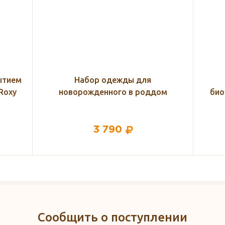
Контейнер для взятия
Наб
ом
биоматериала, 125 мл. (баночка
для мочи)
48
Сообщить о поступлении