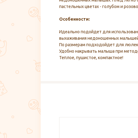
недоношенных малышах. Плед легко с
пастельных цветах - голубом и розово
Особенности:
Идеально подойдет для использовани
выхаживания недоношенных малышей
По размерам подходойдет для люлек 
Удобно накрывать малыша при методе
Теплое, пушистое, компактное!