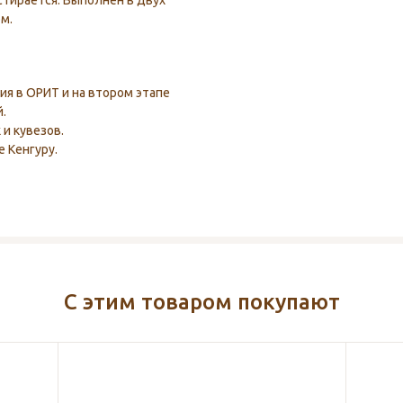
тирается. Выполнен в двух
м.
я в ОРИТ и на втором этапе
.
и кувезов.
 Кенгуру.
С этим товаром покупают