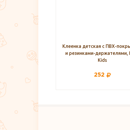
ская с ПВХ-покрытием
Набор одежды для
и-держателями, Roxy
новорожденного в родд
Kids
252
3 790