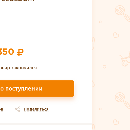
350
овар закончился
 о поступлении
ов
Поделиться