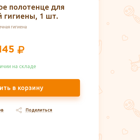
ое полотенце для
 гигиены, 1 шт.
ичная гигиена
145
ичии на складе​
ить в корзину
ов
Поделиться