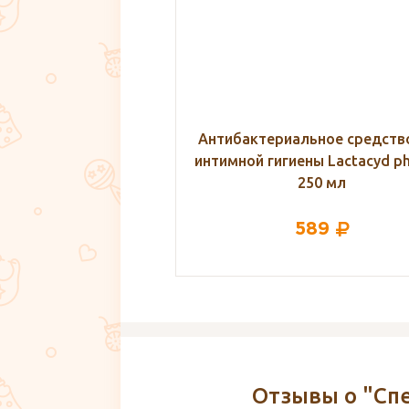
альное средство для
Махровое полотенце для ду
иены Lactacyd pharma,
роддом 50х90 см, 1 шт.
250 мл
589
275
Отзывы о "Спе