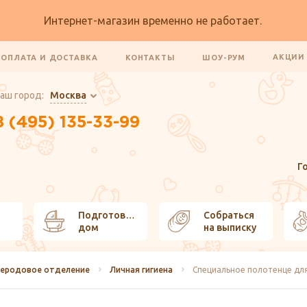
Интернет-магазин временно не работает.
АКЦИ
ОПЛАТА И ДОСТАВКА
КОНТАКТЫ
ШОУ-РУМ
аш город:
Москва
8 (495) 135-33-99
Г
Подготовить
Собраться
дом
на выписку
леродовое отделение
Личная гигиена
Специальное полотенце для