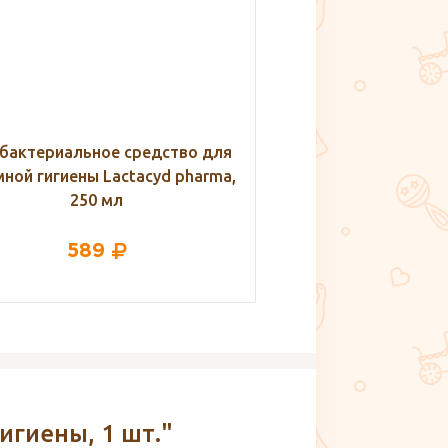
ровое полотенце для душа в
Антибактериальное 
роддом 50х90 см, 1 шт.
интимной гигиены Lac
250 мл
275
589
игиены, 1 шт."