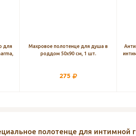
ша в
Антибактериальное средство для
Мах
интимной гигиены Lactacyd pharma,
250 мл
589
циальное полотенце для интимной г