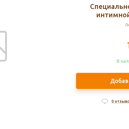
Специальн
интимной
Л
В нал
Добав
0 отзыв