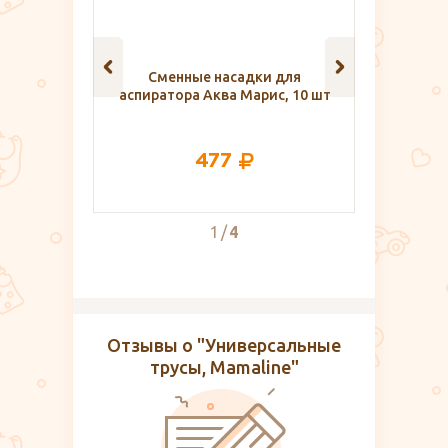
насадки для
Одноразовые пелёнки Happy
Бю
ва Марис, 10 шт
classic 60х90 см Bella baby
Happy, 10 шт.
77
599
2
4
Отзывы о "Универсальные
трусы, Mamaline"