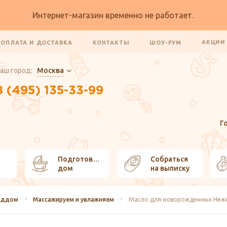
Интернет-магазин временно не работает.
АКЦИ
ОПЛАТА И ДОСТАВКА
КОНТАКТЫ
ШОУ-РУМ
аш город:
Москва
8 (495) 135-33-99
Г
Подготовить
Собраться
дом
на выписку
оддом
Массажируем и увлажняем
Масло для новорожденных Нежно