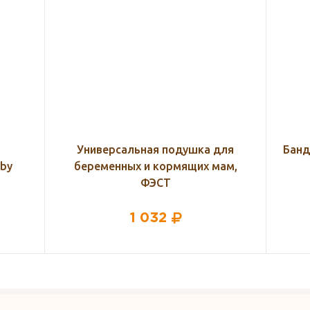
ля
Бандаж послеродовой 1346, ФЭСТ
Боди
ам,
1 883