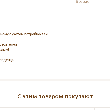
Возраст
нному с учетом потребностей
красителей
слым!
младенца
С этим товаром покупают