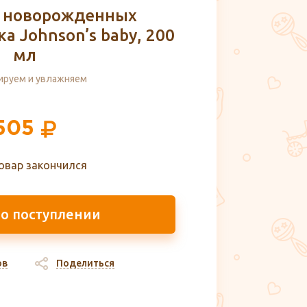
я новорожденных
а Johnson’s baby, 200
мл
ируем и увлажняем
505
овар закончился
 о поступлении
ов
Поделиться