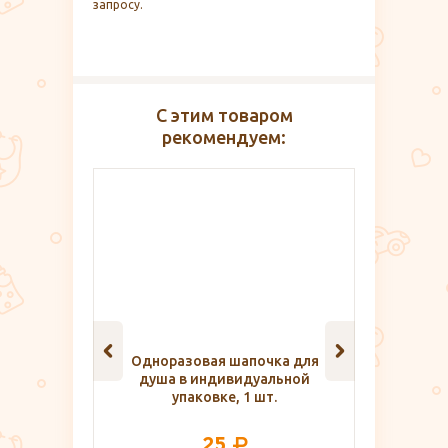
запросу.
С этим товаром
рекомендуем:
шапочка для
Массажер медицинский для
Ульт
видуальной
тела, Чудо-мячик
, 1 шт.
Home
165