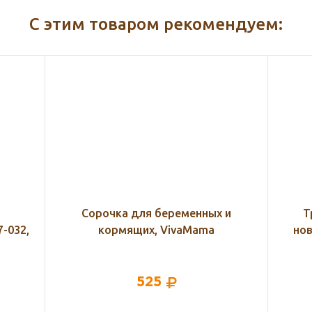
С этим товаром рекомендуем:
 и
Трикотажные платочки для
Банд
новорожденных Little Me, 3 шт.
243