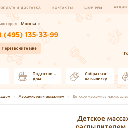
АКЦИ
ОПЛАТА И ДОСТАВКА
КОНТАКТЫ
ШОУ-РУМ
аш город:
Москва
8 (495) 135-33-99
Перезвоните мне
Г
Подготовить
Собраться
дом
на выписку
оддом
Массажируем и увлажняем
Детское массажное масло, флако
Детское масса
распылителем, 