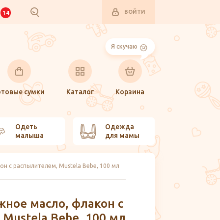
ВОЙТИ
И
14
Я скучаю
отовые сумки
Каталог
Корзина
Одеть
Одежда
малыша
для мамы
н с распылителем, Mustela Bebe, 100 мл
жное масло, флакон с
Mustela Bebe, 100 мл