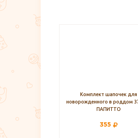
кт шапочек для
Сорочка для беременных
ого в роддом 37-032,
кормящих, VivaMama
ПАПИТТО
355
525