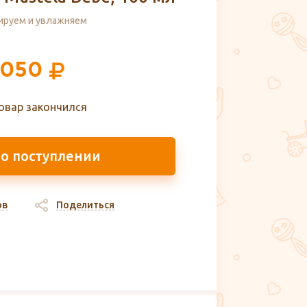
ируем и увлажняем
 050
овар закончился
 о поступлении
ов
Поделиться