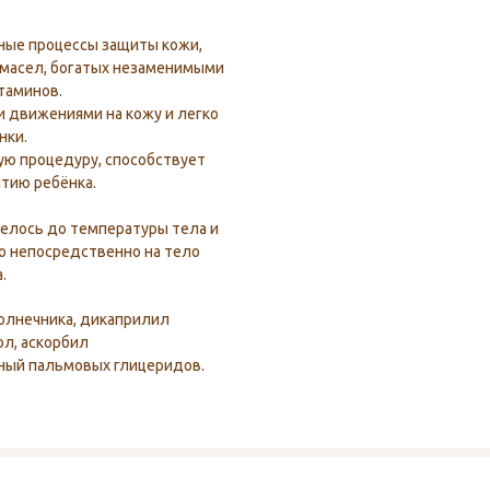
ные процессы защиты кожи,
 масел, богатых незаменимыми
таминов.
 движениями на кожу и легко
нки.
ую процедуру, способствует
тию ребёнка.
грелось до температуры тела и
ло непосредственно на тело
.
олнечника, дикаприлил
ол, аскорбил
ный пальмовых глицеридов.