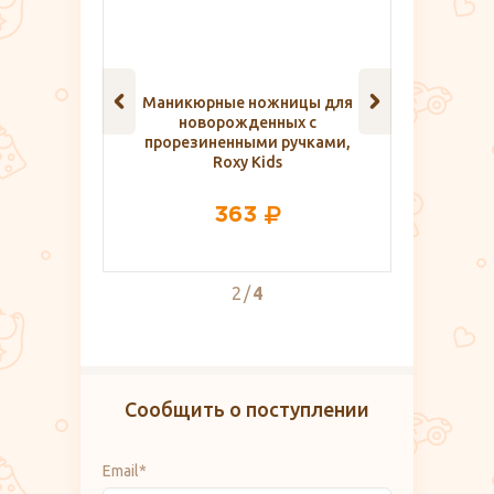
уалетная
Маникюрные ножницы для
Топ д
42 шт.
новорожденных с
кормящ
прорезиненными ручками,
Roxy Kids
363
2
4
Сообщить о поступлении
Email*