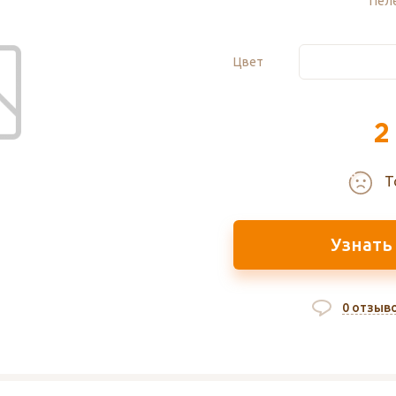
Пеле
Цвет
2
Т
Узнать
0 отзыв