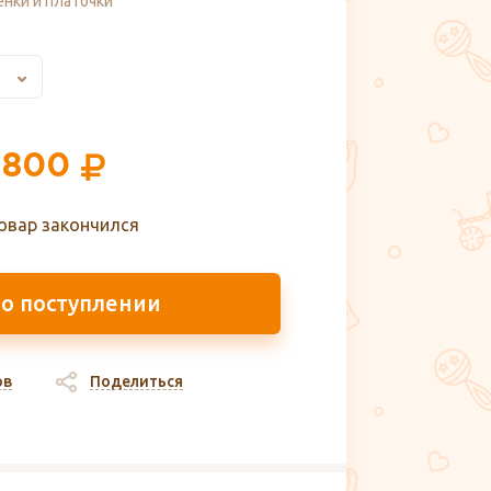
нки и платочки
 800
овар закончился
 о поступлении
ов
Поделиться