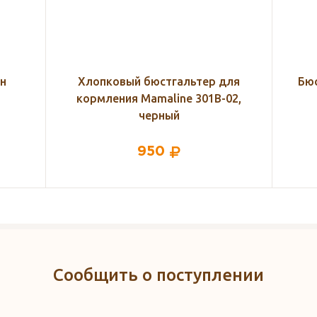
для
Бюстгальтер Mamaline 307В-14,
100
02,
серый меланж с черным
п
720
Сообщить о поступлении