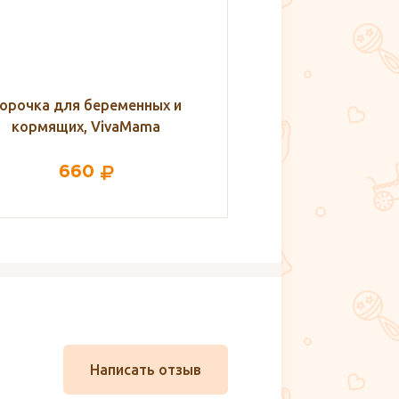
орочка для беременных и
Сорочка для бер
кормящих, VivaMama
кормящих, Vi
660
660
Написать отзыв