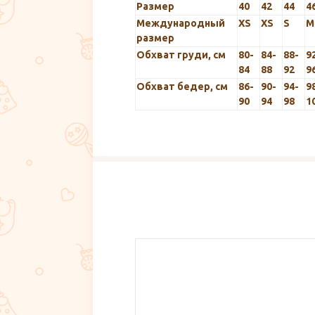
Размер
40
42
44
4
Международный
XS
XS
S
M
размер
Обхват груди, см
80-
84-
88-
9
84
88
92
9
Обхват бедер, см
86-
90-
94-
9
90
94
98
1