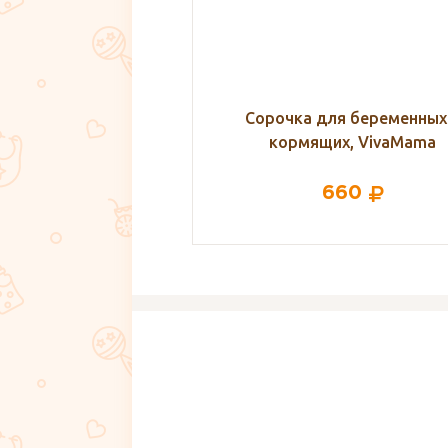
для беременных и
Сорочка для беременных
щих, VivaMama
кормящих, VivaMama
660
660