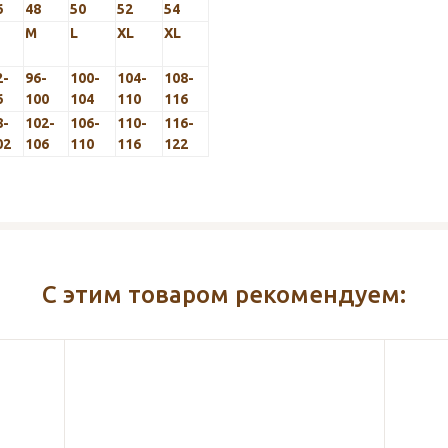
6
48
50
52
54
M
L
XL
XL
2-
96-
100-
104-
108-
6
100
104
110
116
8-
102-
106-
110-
116-
02
106
110
116
122
С этим товаром рекомендуем: