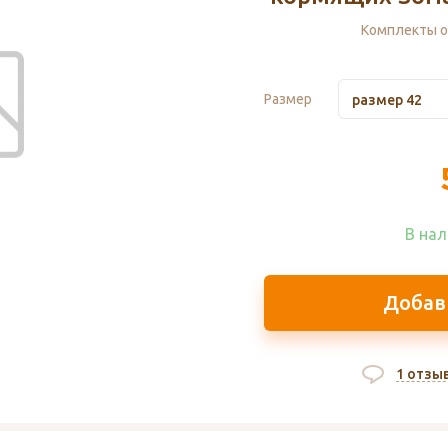
Комплекты о
Размер
размер 42
В нал
Добав
1 отзы