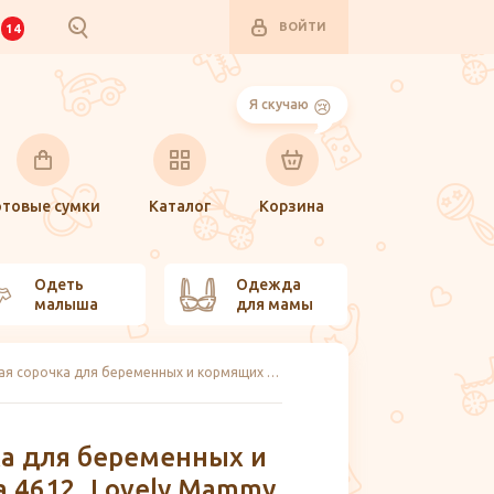
ВОЙТИ
И
14
Я скучаю
отовые сумки
Каталог
Корзина
Одеть
Одежда
малыша
для мамы
Ночная сорочка для беременных и кормящих Sofia 4612, Lovely Mammy
ка для беременных и
a 4612, Lovely Mammy