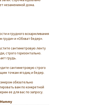
 запах. Сорочка идеально
нет незаменимой дома.
сти и грудного вскармливания
м груди» и «Обхват бедер».
устите сантиметровую ленту
ди, строго горизонтально.
ает грудь.
едите сантиметровую строго
щим точкам ягодиц и бедер.
азмером обязательно
тировать вам по конкретной
рим ее для вас по запросу.
y Mammy