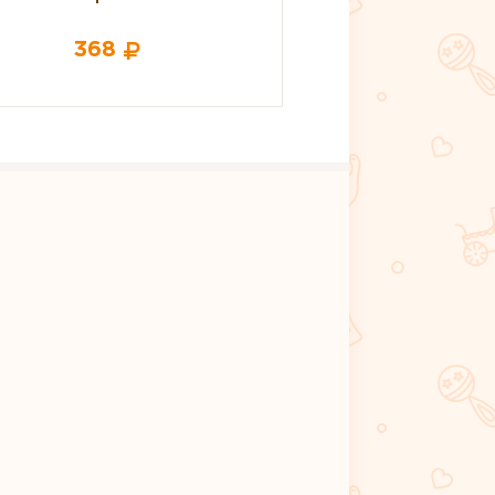
277
1 990