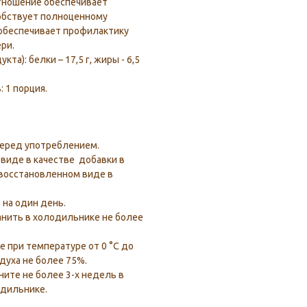
тношение обеспечивает
обствует полноценному
обеспечивает профилактику
ри.
кта): белки – 17,5 г, жиры - 6,5
 1 порция.
перед употреблением.
виде в качестве добавки в
в восстановленном виде в
 на один день.
нить в холодильнике не более
е при температуре от 0 °С до
духа не более 75%.
ните не более 3-х недель в
одильнике.