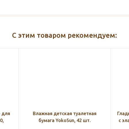
С этим товаром рекомендуем:
ая
Гладкие колготки для беременных
Тру
с эластаном 20 den 801 MamaLine,
в
черный