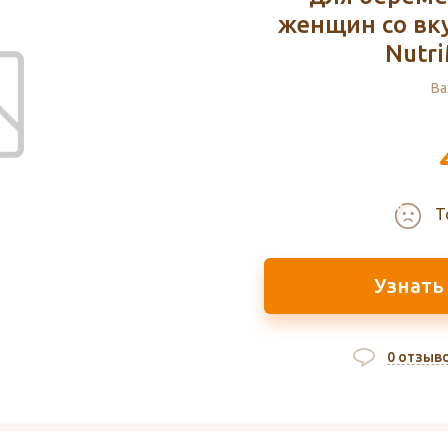
женщин со вк
Nutri
Ва
Т
Узнать
0 отзыв