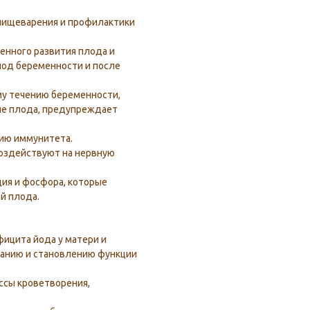
 пищеварения и профилактики
енного развития плода и
иод беременности и после
му течению беременности,
ие плода, предупреждает
ию иммунитета.
воздействуют на нервную
ция и фосфора, которые
й плода.
фицита йода у матери и
анию и становлению функции
ссы кроветворения,