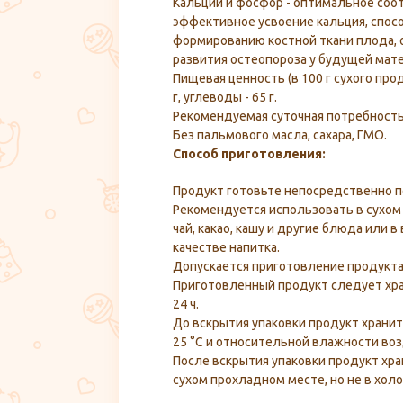
Кальций и фосфор - оптимальное соо
эффективное усвоение кальция, спос
формированию костной ткани плода, 
развития остеопороза у будущей мате
Пищевая ценность (в 100 г сухого проду
г, углеводы - 65 г.
Рекомендуемая суточная потребность:
Без пальмового масла, сахара, ГМО.
Способ приготовления:
Продукт готовьте непосредственно 
Рекомендуется использовать в сухом 
чай, какао, кашу и другие блюда или 
качестве напитка.
Допускается приготовление продукта
Приготовленный продукт следует хра
24 ч.
До вскрытия упаковки продукт хранит
25 °С и относительной влажности воз
После вскрытия упаковки продукт хра
сухом прохладном месте, но не в хол