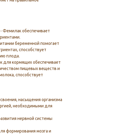
ияет на правильное
 - Фемилак обеспечивает
риентами.
питании беременной помогает
триентах, способствует
ию плода.
к для кормящих обеспечивает
ичеством пищевых веществ и
 молока, способствует
.
усвоения, насыщения организма
ргией, необходимыми для
развития нервной системы
Для формирования мозга и