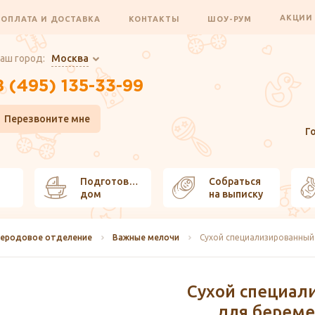
АКЦИ
ОПЛАТА И ДОСТАВКА
КОНТАКТЫ
ШОУ-РУМ
аш город:
Москва
8 (495) 135-33-99
Перезвоните мне
Г
Подготовить
Собраться
дом
на выписку
леродовое отделение
Важные мелочи
Сухой специал
для берем