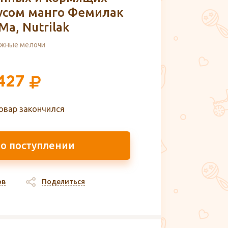
усом манго Фемилак
Ma, Nutrilak
жные мелочи
427
овар закончился
 о поступлении
ов
Поделиться