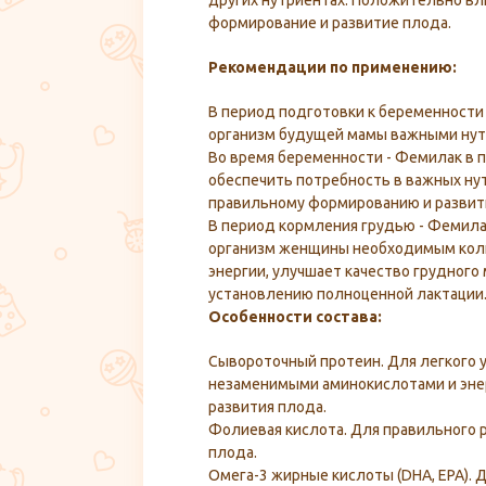
других нутриентах. Положительно вл
формирование и развитие плода.
Рекомендации по применению:
В период подготовки к беременности
организм будущей мамы важными нут
Во время беременности - Фемилак в 
обеспечить потребность в важных ну
правильному формированию и развит
В период кормления грудью - Фемила
организм женщины необходимым кол
энергии, улучшает качество грудного
установлению полноценной лактации
Особенности состава:
Сывороточный протеин. Для легкого 
незаменимыми аминокислотами и эне
развития плода.
Фолиевая кислота. Для правильного 
плода.
Омега-3 жирные кислоты (DHA, EPA). 