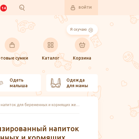
ВОЙТИ
И
14
Я скучаю
отовые сумки
Каталог
Корзина
Одеть
Одежда
малыша
для мамы
Сухой специализированный напиток для беременных и кормящих женщин со вкусом манго Фемилак NutriMa, Nutrilak
изированный напиток
енных и кормящих