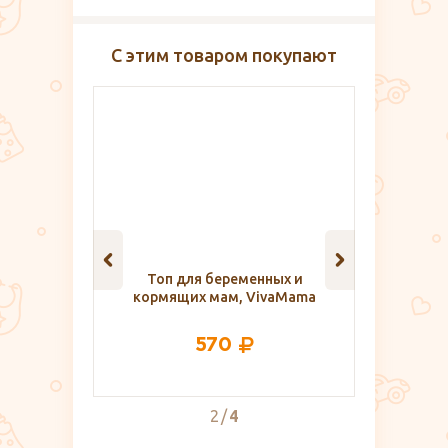
С этим товаром покупают
ических
Топ для беременных и
Ватные ди
n 1 шт.
кормящих мам, VivaMama
570
2
4