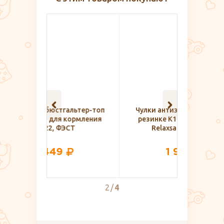
ьтер-топ
Чулки антиэмболические на
Масл
рмления
резинке К1 AE20 Cтандарт,
рождения
Т
Relaxsan® Medicale
1 940
2
4