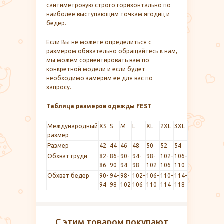
сантиметровую строго горизонтально по
наиболее выступающим точкам ягодиц и
бедер.
Если Вы не можете определиться с
размером обязательно обращайтесь к нам,
мы можем сориентировать вам по
конкретной модели и если будет
необходимо замерим ее для вас по
запросу.
Таблица размеров одежды FEST
Международный
XS
S
M
L
XL
2XL
3XL
размер
Размер
42
44
46
48
50
52
54
Обхват груди
82-
86-
90-
94-
98-
102-
106-
86
90
94
98
102
106
110
Обхват бедер
90-
94-
98-
102-
106-
110-
114-
94
98
102
106
110
114
118
С этим товаром покупают