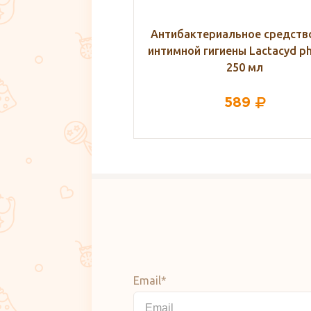
альное средство для
Антибактериальное средств
иены Lactacyd pharma,
интимной гигиены Lactacyd p
250 мл
250 мл
589
589
Email*