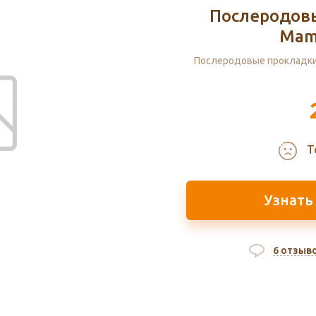
Послеродовы
Mam
Послеродовые прокладки
Т
Узнать
6 отзыв