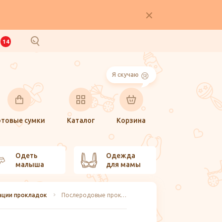
И
14
Я скучаю
отовые сумки
Каталог
Корзина
Одеть
Одежда
малыша
для мамы
ации прокладок
Послеродовые прокладки Bella Mamma, 10 шт.