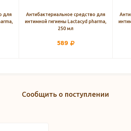
о для
Антибактериальное средство для
Анти
harma,
интимной гигиены Lactacyd pharma,
интим
250 мл
589
Сообщить о поступлении