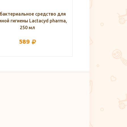
бактериальное средство для
Антибактериальное 
ной гигиены Lactacyd pharma,
интимной гигиены Lac
250 мл
250 мл
589
589