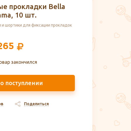
е прокладки Bella
ma, 10 шт.
 и шортики для фиксации прокладок
265
овар закончился
 о поступлении
ов
Поделиться