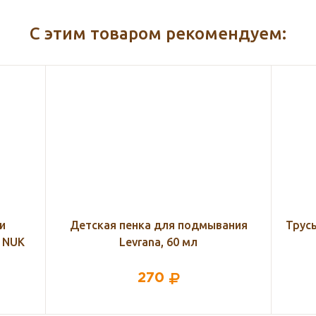
С этим товаром рекомендуем:
ания
Трусы-слипы универсальные Lovely
Дет
Mammy 3901, белый
у
230