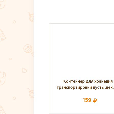
р для хранения и
Детская пенка для подмыв
ровки пустышек, NUK
Levrana, 60 мл
159
270