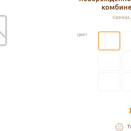
комбине
Одежда 
Цвет
Т