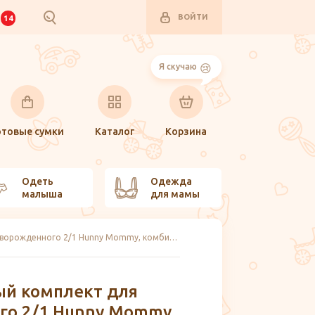
ВОЙТИ
И
14
Я скучаю
отовые сумки
Каталог
Корзина
Одеть
Одежда
малыша
для мамы
Стерильный комплект для новорожденного 2/1 Hunny Mommy, комбинезон и шапочка
ый комплект для
го 2/1 Hunny Mommy,