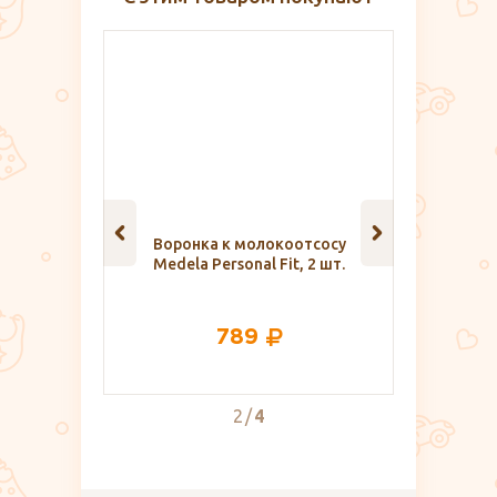
вания
Воронка к молокоотсосу
Комплект
лнышко» с
Medela Personal Fit, 2 шт.
роддом (
0 мл.
789
2
4