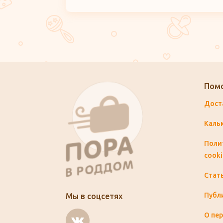
Пом
Дост
Каль
Поли
cooki
Стат
Публ
Мы в соцсетях
О пе