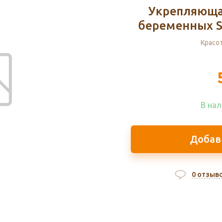
Укрепляющая
беременных SP
Красот
В нал
Добав
0 отзыв