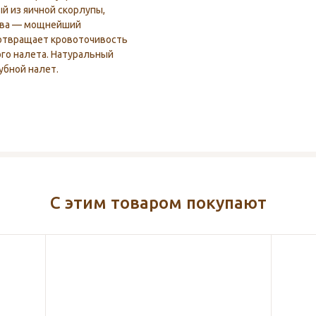
й из яичной скорлупы,
рева — мощнейший
отвращает кровоточивость
ого налета. Натуральный
убной налет.
С этим товаром покупают