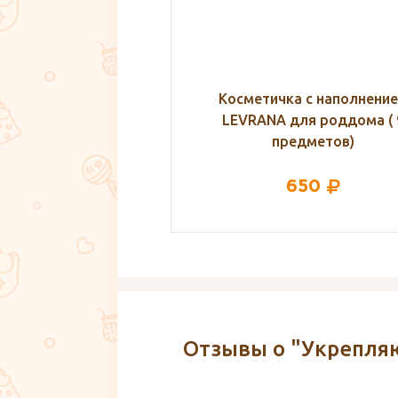
ка с наполнением
РазоГРЕЛКА с вишнёвым
 для роддома ( 9
косточками, МЯКИШИ
редметов)
650
0
Отзывы о "Укрепляю