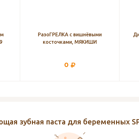
и
Диски ватные Inseense, 40 шт
Вк
104
щая зубная паста для беременных SPL