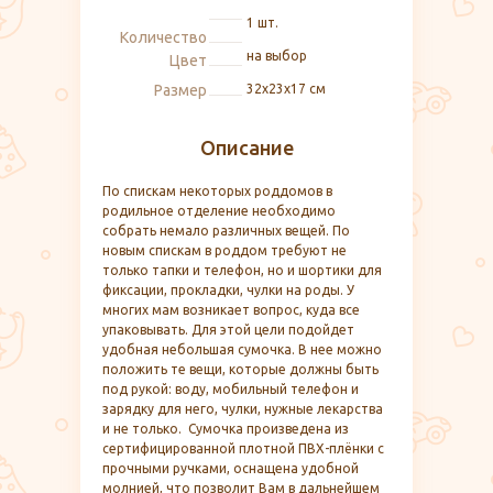
1 шт.
Количество
на выбор
Цвет
Размер
32х23х17 см
Описание
По спискам некоторых роддомов в
родильное отделение необходимо
собрать немало различных вещей. По
новым спискам в роддом требуют не
только тапки и телефон, но и шортики для
фиксации, прокладки, чулки на роды. У
многих мам возникает вопрос, куда все
упаковывать. Для этой цели подойдет
удобная небольшая сумочка. В нее можно
положить те вещи, которые должны быть
под рукой: воду, мобильный телефон и
зарядку для него, чулки, нужные лекарства
и не только. Сумочка произведена из
сертифицированной плотной ПВХ-плёнки с
прочными ручками, оснащена удобной
молнией, что позволит Вам в дальнейшем