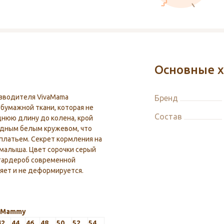
Основные х
изводителя VivaMama
Бренд
бумажной ткани, которая не
Состав
нюю длину до колена, крой
рядным белым кружевом, что
платьем. Секрет кормления на
 малыша. Цвет сорочки серый
гардероб современной
няет и не деформируется.
y Mammy
42
44
46
48
50
52
54