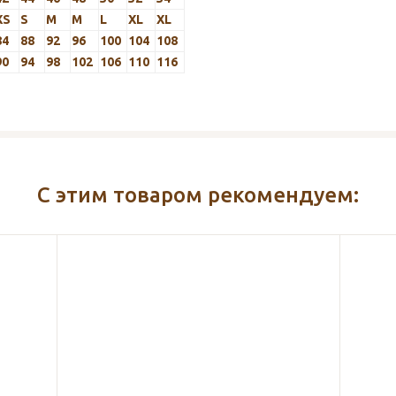
XS
S
M
M
L
XL
XL
84
88
92
96
100
104
108
90
94
98
102
106
110
116
С этим товаром рекомендуем: