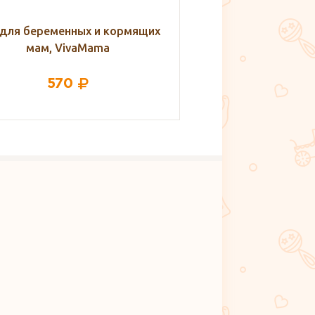
 для беременных и кормящих
Топ для беременны
мам, VivaMama
мам, Viva
570
570