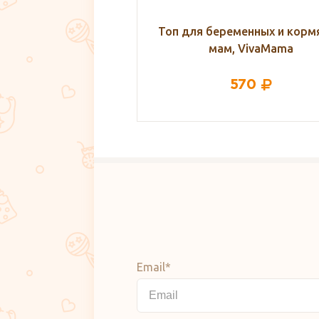
ременных и кормящих
Топ для беременных и корм
м, VivaMama
мам, VivaMama
570
570
Email*