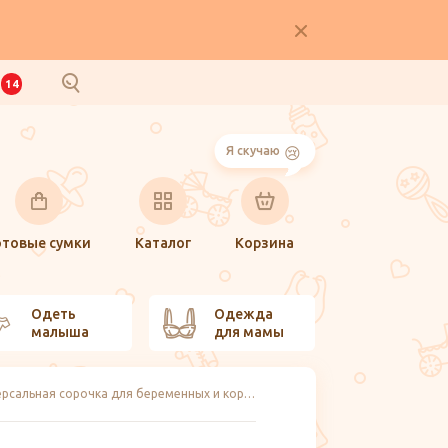
И
14
Я скучаю
отовые сумки
Каталог
Корзина
Одеть
Одежда
малыша
для мамы
Универсальная сорочка для беременных и кормящих, VivaMama