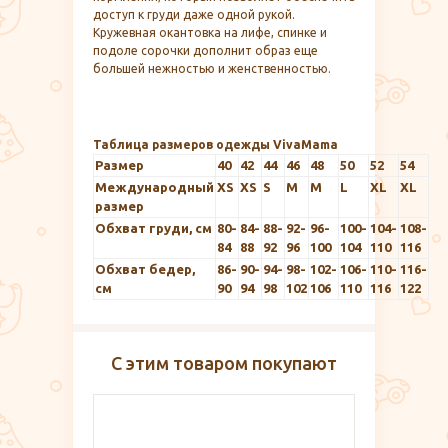
доступ к груди даже одной рукой.
Кружевная окантовка на лифе, спинке и
подоле сорочки дополнит образ еще
большей нежностью и женственностью.
Таблица размеров одежды VivaMama
Размер
40
42
44
46
48
50
52
54
Международный
XS
XS
S
M
M
L
XL
XL
размер
Обхват груди, см
80-
84-
88-
92-
96-
100-
104-
108-
84
88
92
96
100
104
110
116
Обхват бедер,
86-
90-
94-
98-
102-
106-
110-
116-
см
90
94
98
102
106
110
116
122
С этим товаром покупают