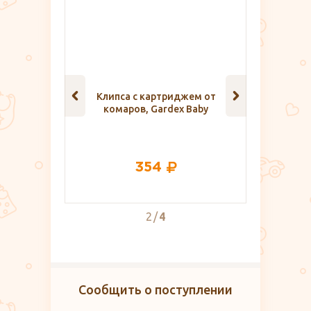
и для
Клипса с картриджем от
Бандаж 
ных
комаров, Gardex Baby
354
2
4
Сообщить о поступлении