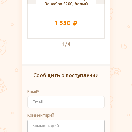
, белый
40 НЕДЕЛЬ, 80108, молочный-
прок
лиловый
730
2
4
Сообщить о поступлении
Email*
Комментарий