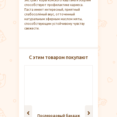
Экстракт коры конского каштана и эскулин
способствуют профилактике кариеса.
Паста имеет интересный, приятный
слабосолёный вкус, отточенный
натуральным эфирным маслом мяты,
способствующим устойчивому чувству
свежести.
С этим товаром покупают
 бандаж
Комплект домашней одежды,
Фикс