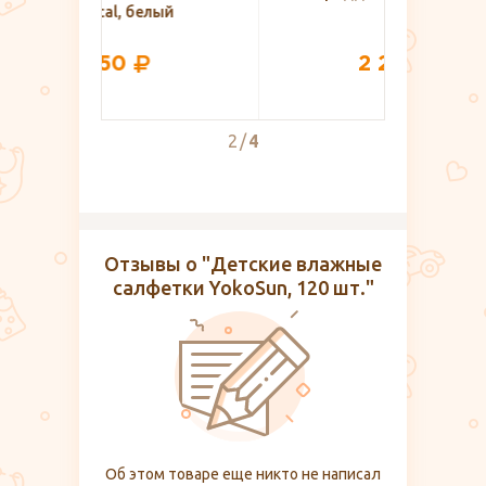
ый
RO
2 290
2
4
Отзывы о "Детские влажные
салфетки YokoSun, 120 шт."
Об этом товаре еще никто не написал