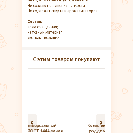
Не содержат мылящих элементов
Не создают ощущения липкости
Не содержат спирта и ароматизаторов
Состав:
вода очищенная;
нетканый материал;
экстракт ромашки
С этим товаром покупают
альный
Комплект для дома и
Трус
444 линия
роддома, VivaMama
прокла