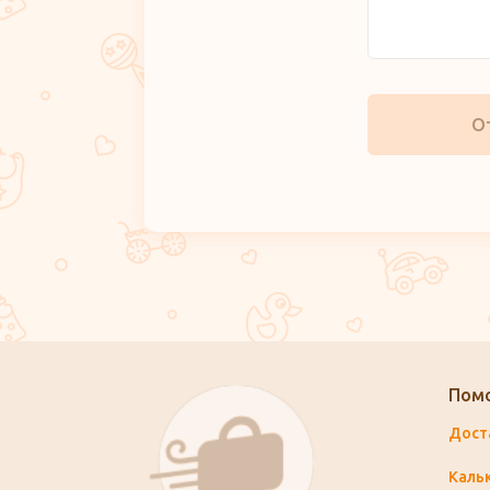
О
Пом
Дост
Каль