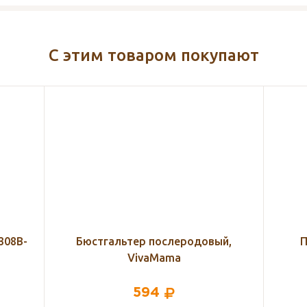
С этим товаром покупают
й,
Пеленка – кокон на молнии
Зубн
615