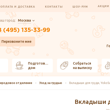
АКЦИ
ОПЛАТА И ДОСТАВКА
КОНТАКТЫ
ШОУ-РУМ
аш город:
Москва
8 (495) 135-33-99
Перезвоните мне
Г
Подготовить
Собраться
дом
на выписку
леродовое отделение
Уход за грудью
Вкладыши для груди, YokoS
Вкладыши д