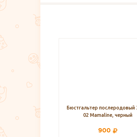
 послеродовый 308B-
Бюстгальтер послеродовы
maline, черный
VivaMama
900
594