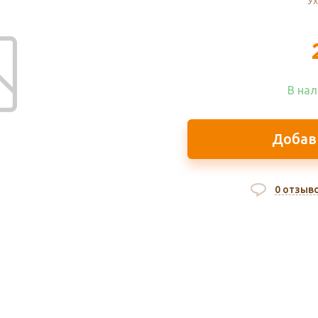
Ух
В нал
Добав
0 отзыв