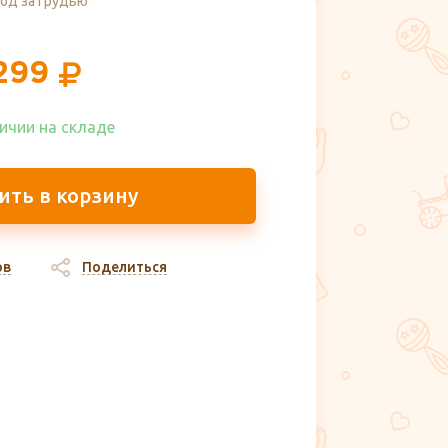
од за грудью
299
ичии на складе​
ить в корзину
ов
Поделиться