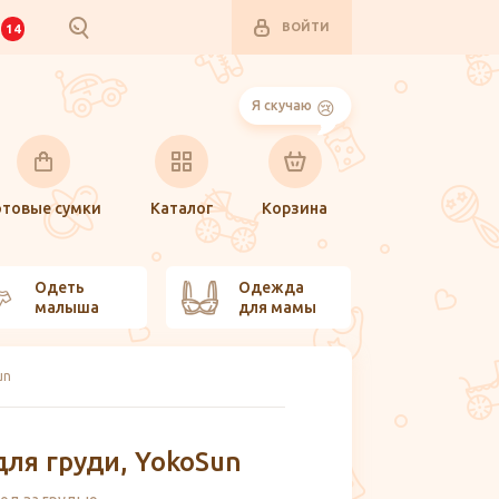
ВОЙТИ
И
14
Я скучаю
отовые сумки
Каталог
Корзина
Одеть
Одежда
малыша
для мамы
un
ля груди, YokoSun