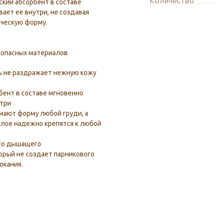
Количество
кий абсорбент в составе
ает ее внутри, не создавая
ическую форму.
зопасных материалов
ь не раздражает нежную кожу
бент в составе мгновенно
утри
мают форму любой груди, а
слое надежно крепятся к любой
ого дышащего
орый не создает парникового
окания.